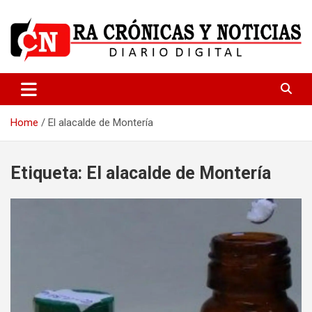
Skip
to
content
Medio dedicado a ofrecer noticias de calidad
R.A Crónicas y Noticias
Home
El alacalde de Montería
Etiqueta:
El alacalde de Montería