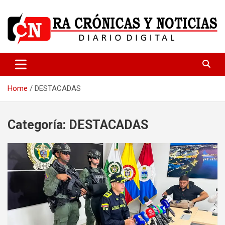
Skip
to
content
Medio dedicado a ofrecer noticias de calidad
R.A Crónicas y Noticias
Home
DESTACADAS
Categoría:
DESTACADAS