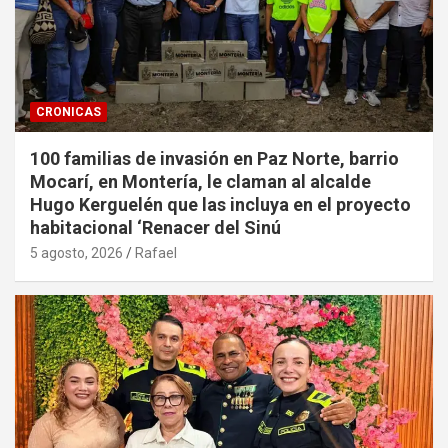
CRONICAS
100 familias de invasión en Paz Norte, barrio
Mocarí, en Montería, le claman al alcalde
Hugo Kerguelén que las incluya en el proyecto
habitacional ‘Renacer del Sinú
5 agosto, 2026
Rafael