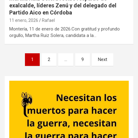
exalcalde, líderes Zenú y del delegado del
Partido Aico en Córdoba
11 enero, 2026
Rafael
Montería, 11 de enero de 2026.Con gratitud y profundo
orgullo, Martha Ruiz Solera, candidata a la…
Paginación
1
2
…
9
Next
de
entradas