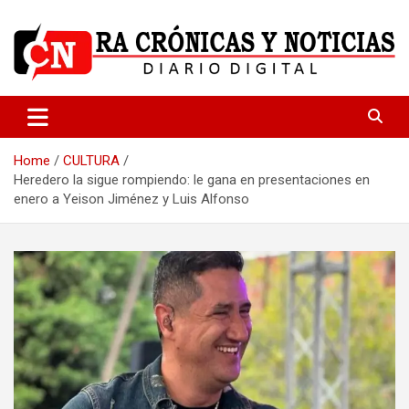
Skip
to
content
Medio dedicado a ofrecer noticias de calidad
R.A Crónicas y Noticias
Home
CULTURA
Heredero la sigue rompiendo: le gana en presentaciones en
enero a Yeison Jiménez y Luis Alfonso