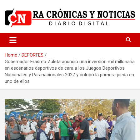
Skip
to
content
Medio dedicado a ofrecer noticias de calidad
R.A Crónicas y Noticias
Home
DEPORTES
Gobernador Erasmo Zuleta anunció una inversión mil millonaria
en escenarios deportivos de cara a los Juegos Deportivos
Nacionales y Paranacionales 2027 y colocó la primera pieda en
uno de ellos