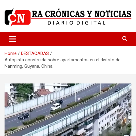
Skip
to
content
Medio dedicado a ofrecer noticias de calidad
R.A Crónicas y Noticias
Home
DESTACADAS
Autopista construida sobre apartamentos en el distrito de
Nanming, Guyana, China