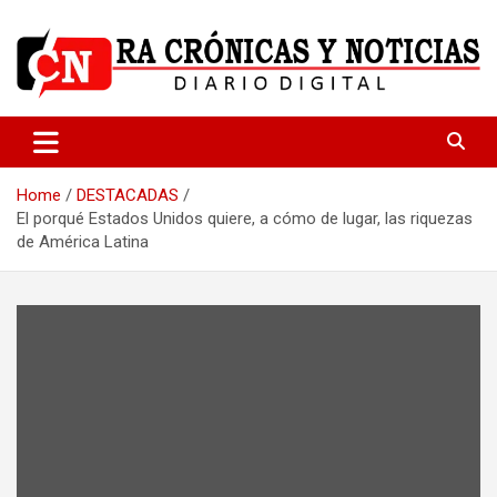
Skip
to
content
Medio dedicado a ofrecer noticias de calidad
R.A Crónicas y Noticias
Home
DESTACADAS
El porqué Estados Unidos quiere, a cómo de lugar, las riquezas
de América Latina