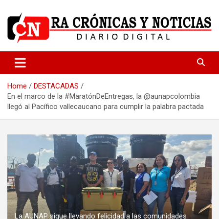
Skip
to
content
Medio dedicado a ofrecer noticias de calidad
R.A Crónicas y Noticias
Home
DESTACADAS
En el marco de la #MaratónDeEntregas, la @aunapcolombia
llegó al Pacífico vallecaucano para cumplir la palabra pactada
La AUNAP sigue llevando felicidad a las comunidades