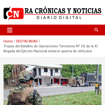
Skip
to
content
Medio dedicado a ofrecer noticias de calidad
R.A Crónicas y Noticias
Home
DESTACADAS
Tropas del Batallón de Operaciones Terrestres Nº 24, de la XI
Brigada del Ejército Nacional evitaron quema de vehículos