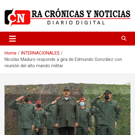
Skip
to
content
Medio dedicado a ofrecer noticias de calidad
R.A Crónicas y Noticias
Home
INTERNACIONALES
Nicolás Maduro responde a gira de Edmundo González con
reunión del alto mando militar