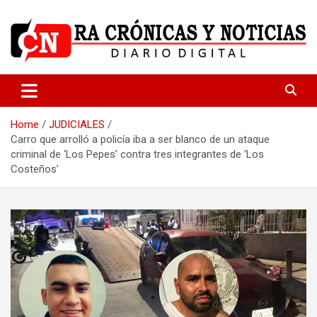
Skip
to
content
Medio dedicado a ofrecer noticias de calidad
R.A Crónicas y Noticias
Home
JUDICIALES
Carro que arrolló a policía iba a ser blanco de un ataque
criminal de ‘Los Pepes’ contra tres integrantes de ‘Los
Costeños’