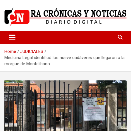
Skip
to
content
Medio dedicado a ofrecer noticias de calidad
R.A Crónicas y Noticias
Home
JUDICIALES
Medicina Legal identificó los nueve cadáveres que llegaron a la
morgue de Montelíbano