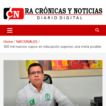
Skip
to
content
Medio dedicado a ofrecer noticias de calidad
R.A Crónicas y Noticias
Home
NACIONALES
500 mil nuevos cupos en educación superior, una meta posible