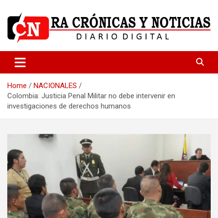
Skip
to
content
Medio dedicado a ofrecer noticias de calidad
R.A Crónicas y Noticias
Home
NACIONALES
Colombia: Justicia Penal Militar no debe intervenir en
investigaciones de derechos humanos