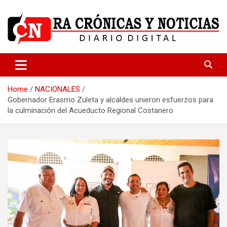
Skip
to
content
Medio dedicado a ofrecer noticias de calidad
R.A Crónicas y Noticias
Home
NACIONALES
Gobernador Erasmo Zuleta y alcaldes unieron esfuerzos para
la culminación del Acueducto Regional Costanero