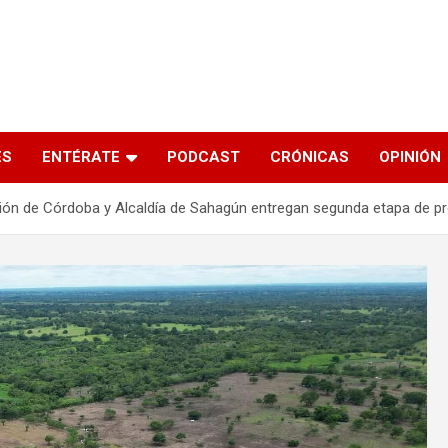
s
ES
ENTÉRATE
PODCAST
CRÓNICAS
OPINIÓN
ión de Córdoba y Alcaldía de Sahagún entregan segunda etapa de pro