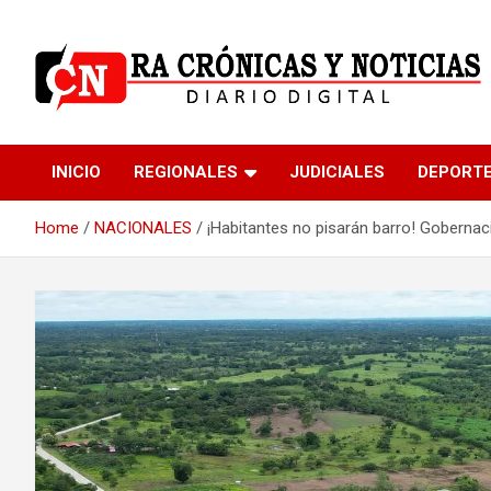
Skip
to
content
Medio dedicado a ofrecer noticias de calidad
R.A Crónicas y Noticia
INICIO
REGIONALES
JUDICIALES
DEPORT
Home
NACIONALES
¡Habitantes no pisarán barro! Gobernac