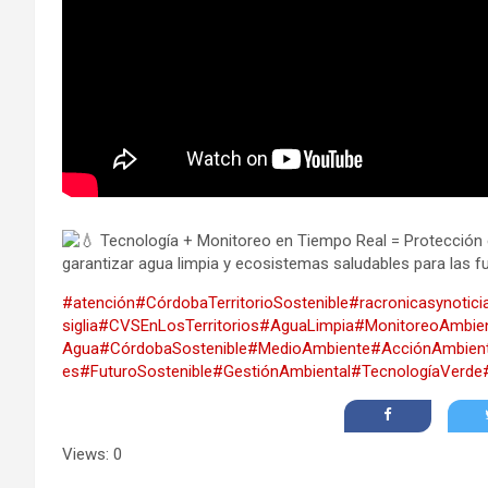
Tecnología + Monitoreo en Tiempo Real = Protección e
garantizar agua limpia y ecosistemas saludables para las 
#atención
#CórdobaTerritorioSostenible
#racronicasynotici
siglia
#CVSEnLosTerritorios
#AguaLimpia
#MonitoreoAmbien
Agua
#CórdobaSostenible
#MedioAmbiente
#AcciónAmbient
es
#FuturoSostenible
#GestiónAmbiental
#TecnologíaVerde
Views: 0