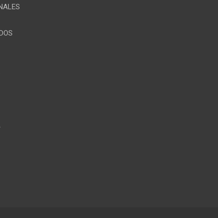
NALES
ÍDOS
S
A