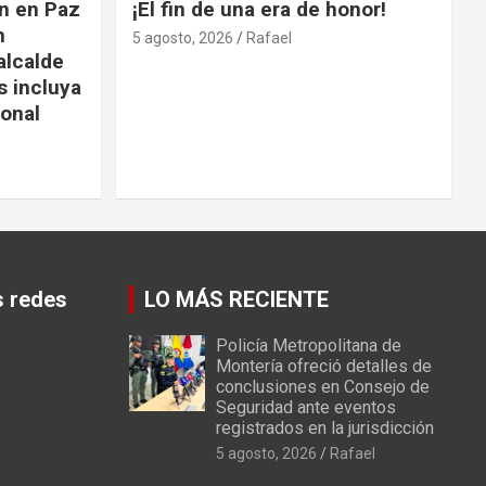
ón en Paz
¡El fin de una era de honor!
n
5 agosto, 2026
Rafael
alcalde
s incluya
ional
s redes
LO MÁS RECIENTE
Policía Metropolitana de
Montería ofreció detalles de
conclusiones en Consejo de
Seguridad ante eventos
registrados en la jurisdicción
5 agosto, 2026
Rafael