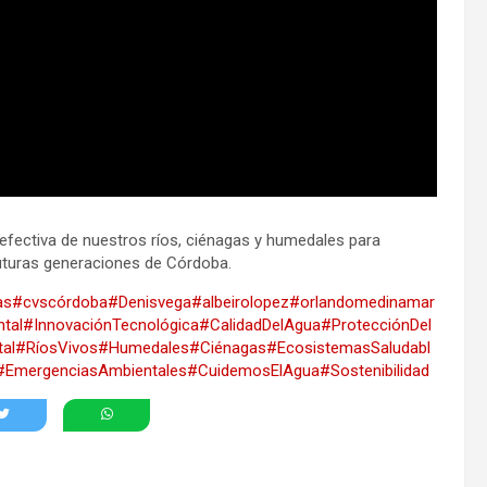
fectiva de nuestros ríos, ciénagas y humedales para
futuras generaciones de Córdoba.
as
#cvscórdoba
#Denisvega
#albeirolopez
#orlandomedinamar
tal
#InnovaciónTecnológica
#CalidadDelAgua
#ProtecciónDel
al
#RíosVivos
#Humedales
#Ciénagas
#EcosistemasSaludabl
#EmergenciasAmbientales
#CuidemosElAgua
#Sostenibilidad