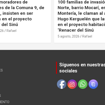
 moradores de
100 familias de invasi
es de la Comuna 9, de
Norte, barrio Mocarí, e
, insisten en ser
Montería, le claman al 
s en el proyecto
Hugo Kerguelén que la
 del Sinú
en el proyecto habitac
‘Renacer del Sinú
026
Rafael
5 agosto, 2026
Rafael
Síguenos en nuestra
sociales
ES
S
IENTO