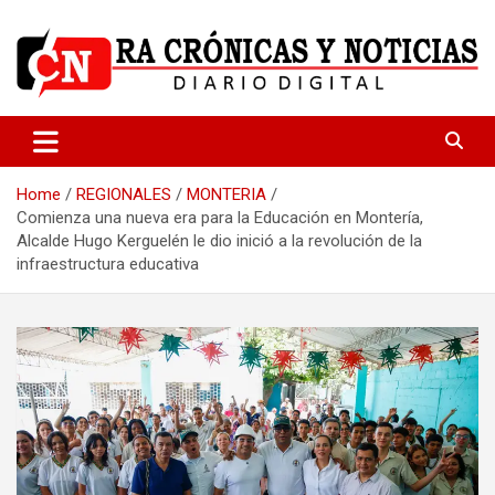
Skip
to
content
Medio dedicado a ofrecer noticias de calidad
R.A Crónicas y Noticias
Home
REGIONALES
MONTERIA
Comienza una nueva era para la Educación en Montería,
Alcalde Hugo Kerguelén le dio inició a la revolución de la
infraestructura educativa