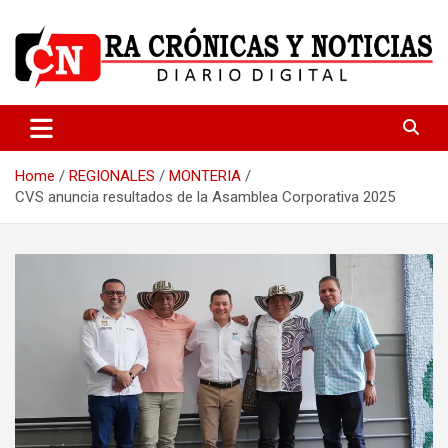
Skip
to
content
Medio dedicado a ofrecer noticias de calidad
R.A Crónicas y Noticias
Home
REGIONALES
MONTERIA
CVS anuncia resultados de la Asamblea Corporativa 2025