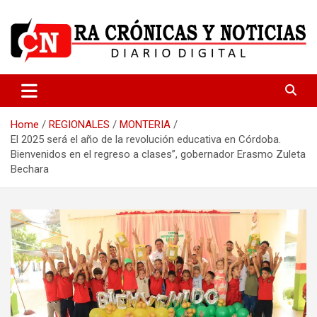
Skip
to
content
Medio dedicado a ofrecer noticias de calidad
R.A Crónicas y Noticias
Home
REGIONALES
MONTERIA
El 2025 será el año de la revolución educativa en Córdoba.
Bienvenidos en el regreso a clases”, gobernador Erasmo Zuleta
Bechara