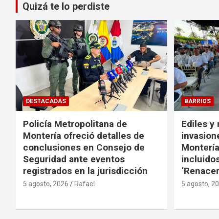
Quizá te lo perdiste
DESTACADAS
BARRIOS
Policía Metropolitana de
Ediles y
Montería ofreció detalles de
invasion
conclusiones en Consejo de
Montería
Seguridad ante eventos
incluido
registrados en la jurisdicción
‘Renacer
5 agosto, 2026
Rafael
5 agosto, 2