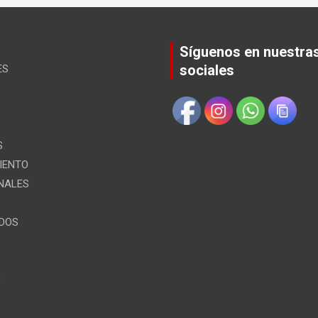
Síguenos en nuestra
sociales
ES
S
IENTO
NALES
ÍDOS
S