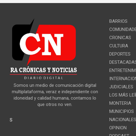
BARRIOS
COMUNIDAD
CRONICAS
CULTURA
DEPORTES
DESTACADA
ENTRETENIM
INTERNACIO
Somos un medio de comunicación digital
JUDICIALES
multiplataforma, veraz e independiente con
LOS MÁS LE
idoneidad y calidad humana, contamos lo
MONTERIA
que otros no ven.
MUNICIPIOS
NACIONALE
S
OPINION
PODCAST