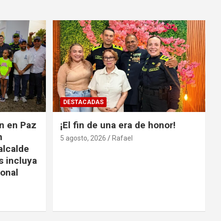
DESTACADAS
ón en Paz
¡El fin de una era de honor!
n
5 agosto, 2026
Rafael
alcalde
s incluya
ional