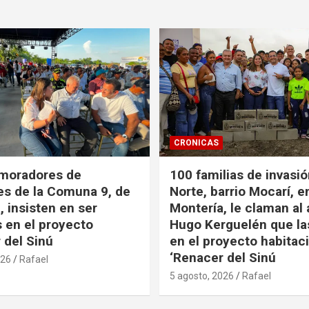
CRONICAS
 moradores de
100 familias de invasi
es de la Comuna 9, de
Norte, barrio Mocarí, e
, insisten en ser
Montería, le claman al 
s en el proyecto
Hugo Kerguelén que la
 del Sinú
en el proyecto habitac
‘Renacer del Sinú
026
Rafael
5 agosto, 2026
Rafael