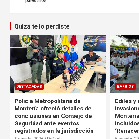
palestinos
entradas
Quizá te lo perdiste
DESTACADAS
BARRIOS
Policía Metropolitana de
Ediles y
Montería ofreció detalles de
invasion
conclusiones en Consejo de
Montería
Seguridad ante eventos
incluido
registrados en la jurisdicción
‘Renacer
5 agosto, 2026
Rafael
5 agosto, 2