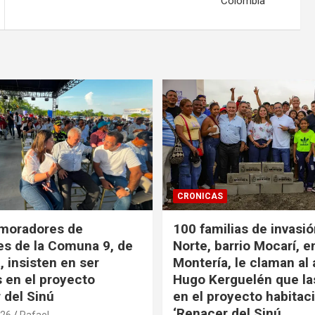
Colombia
CRONICAS
 moradores de
100 familias de invasi
es de la Comuna 9, de
Norte, barrio Mocarí, e
, insisten en ser
Montería, le claman al 
s en el proyecto
Hugo Kerguelén que la
 del Sinú
en el proyecto habitac
‘Renacer del Sinú
026
Rafael