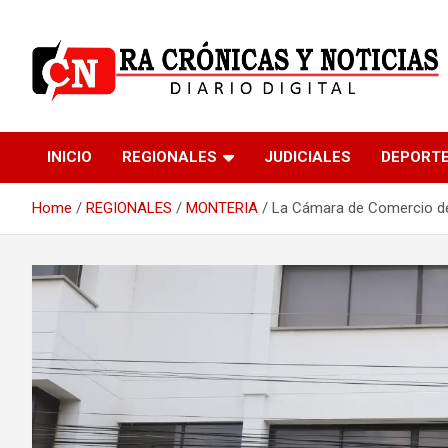
Skip
to
content
Medio dedicado a ofrecer noticias de calidad
R.A Crónicas y Noticia
INICIO
REGIONALES
JUDICIALES
DEPORT
Home
REGIONALES
MONTERIA
La Cámara de Comercio de