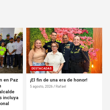
DESTACADAS
ón en Paz
¡El fin de una era de honor!
n
5 agosto, 2026
Rafael
alcalde
s incluya
ional