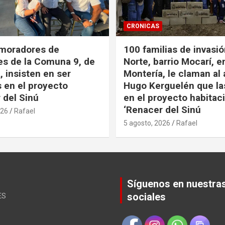
CRONICAS
 moradores de
100 familias de invasi
es de la Comuna 9, de
Norte, barrio Mocarí, e
, insisten en ser
Montería, le claman al 
s en el proyecto
Hugo Kerguelén que la
 del Sinú
en el proyecto habitac
‘Renacer del Sinú
026
Rafael
5 agosto, 2026
Rafael
Síguenos en nuestra
sociales
ES