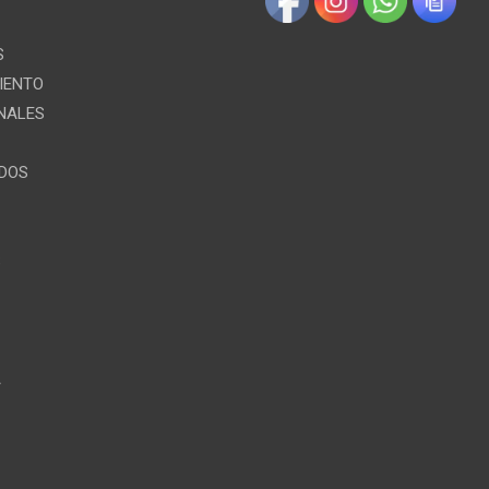
S
IENTO
NALES
ÍDOS
S
A