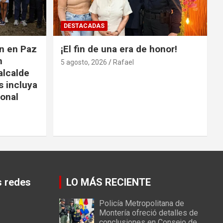
DESTACADAS
ón en Paz
¡El fin de una era de honor!
n
5 agosto, 2026
Rafael
alcalde
s incluya
ional
s redes
LO MÁS RECIENTE
Policía Metropolitana de
Montería ofreció detalles de
conclusiones en Consejo de