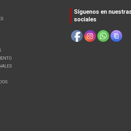
Síguenos en nuestra
sociales
ES
S
IENTO
NALES
ÍDOS
S