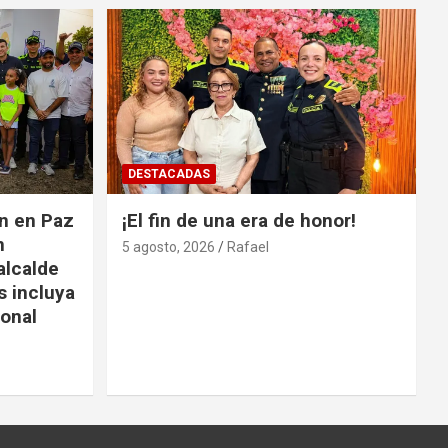
DESTACADAS
ón en Paz
¡El fin de una era de honor!
n
5 agosto, 2026
Rafael
alcalde
s incluya
ional