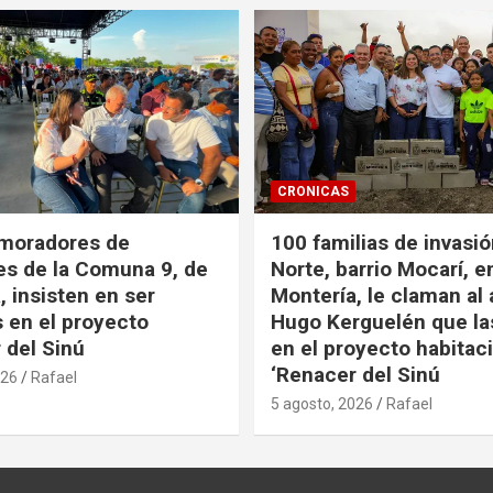
CRONICAS
 moradores de
100 familias de invasi
es de la Comuna 9, de
Norte, barrio Mocarí, e
, insisten en ser
Montería, le claman al 
s en el proyecto
Hugo Kerguelén que la
 del Sinú
en el proyecto habitac
‘Renacer del Sinú
026
Rafael
5 agosto, 2026
Rafael