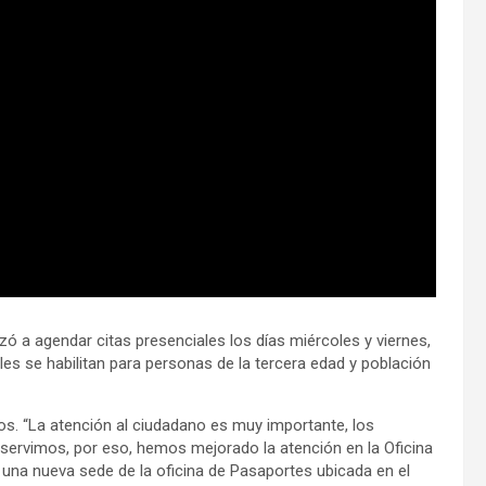
ó a agendar citas presenciales los días miércoles y viernes,
es se habilitan para personas de la tercera edad y población
s. “La atención al ciudadano es muy importante, los
servimos, por eso, hemos mejorado la atención en la Oficina
 una nueva sede de la oficina de Pasaportes ubicada en el