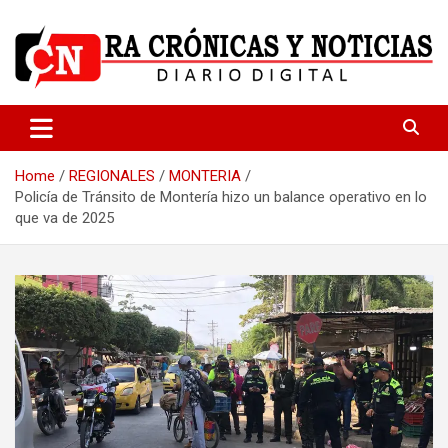
Skip
to
content
Medio dedicado a ofrecer noticias de calidad
R.A Crónicas y Noticias
Home
REGIONALES
MONTERIA
Policía de Tránsito de Montería hizo un balance operativo en lo
que va de 2025