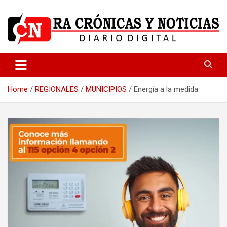
Skip
to
content
Medio dedicado a ofrecer noticias de calidad
R.A Crónicas y Noticias
Home
REGIONALES
MUNICIPIOS
Energía a la medida