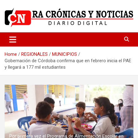
Skip
to
content
Medio dedicado a ofrecer noticias de calidad
R.A Crónicas y Noticias
Home
REGIONALES
MUNICIPIOS
Gobernación de Córdoba confirma que en febrero inicia el PAE
y llegará a 177 mil estudiantes
Por primera vez el Programa de Alimentación Escolar en