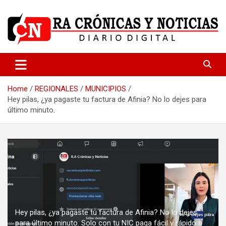
Skip
to
content
Medio dedicado a ofrecer noticias de calidad
R.A Crónicas y Noticias
Home
REGIONALES
MUNICIPIOS
Hey pilas, ¿ya pagaste tu factura de Afinia? No lo dejes para
último minuto.
Hey pilas, ¿ya pagaste tu factura de Afinia? No lo dejes
para último minuto. Solo con tu NIC paga fácil y rápido a