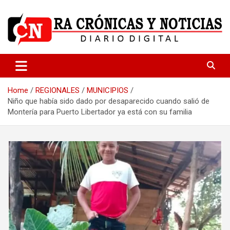
Skip
to
content
Medio dedicado a ofrecer noticias de calidad
R.A Crónicas y Noticias
Home
REGIONALES
MUNICIPIOS
Niño que había sido dado por desaparecido cuando salió de
Montería para Puerto Libertador ya está con su familia